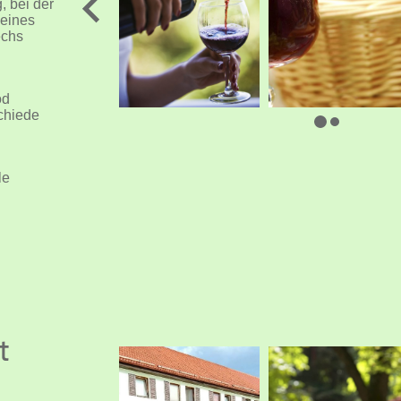
, bei der
 eines
echs
od
schiede
le
t