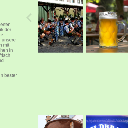
erten
ik der
ie
n unsere
h mit
hen in
risch
nd
in bester