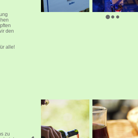
tung
chen
pften
wir den
r alle!
ns zu